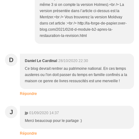
même 3 si on compte la version Holmes).<br /> La
version présentée dans l’article ci-dessus est la
Mentzer.<br /> Vous trouverez la version Moldvay
dans cet article :<br /> http://la-forge-de-papier.over-
blog.com/2021/02/d-d-module-b2-apres-la-
restauration-la-revision.html
D
Daniel Le Cardinal
28/10/2020 22:30
Ce blog devrait rentrer au patrimoine national. En ces temps
austeres ou l'on doit passer du temps en famille confinés a la
maison ce genre de livres ressuscités est une merveille !
Répondre
J
jp
01/09/2020 14:37
Merci beaucoup pour le partage :)
Répondre