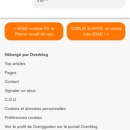
à toi ^^
< AD&D module R3, le
GOBLIN SLAYER, un animé
Phénix renaît de ses
très AD&D ! >
cendres !
Hébergé par Overblog
Top articles
Pages
Contact
Signaler un abus
C.G.U.
Cookies et données personnelles
Préférences cookies
Voir le profil de Dvergguden sur le portail Overblog