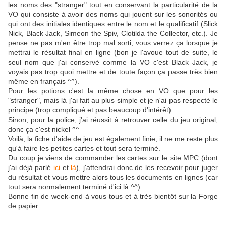
les noms des "stranger" tout en conservant la particularité de la
VO qui consiste à avoir des noms qui jouent sur les sonorités ou
qui ont des initiales identiques entre le nom et le qualificatif (Slick
Nick, Black Jack, Simeon the Spiv, Clotilda the Collector, etc.). Je
pense ne pas m'en être trop mal sorti, vous verrez ça lorsque je
mettrai le résultat final en ligne (bon je l'avoue tout de suite, le
seul nom que j'ai conservé comme la VO c'est Black Jack, je
voyais pas trop quoi mettre et de toute façon ça passe très bien
même en français ^^).
Pour les potions c'est la même chose en VO que pour les
"stranger", mais là j'ai fait au plus simple et je n'ai pas respecté le
principe (trop compliqué et pas beaucoup d'intérêt).
Sinon, pour la police, j'ai réussit à retrouver celle du jeu original,
donc ça c'est nickel ^^
Voilà, la fiche d'aide de jeu est également finie, il ne me reste plus
qu'à faire les petites cartes et tout sera terminé.
Du coup je viens de commander les cartes sur le site MPC (dont
j'ai déjà parlé
ici
et
là
), j'attendrai donc de les recevoir pour juger
du résultat et vous mettre alors tous les documents en lignes (car
tout sera normalement terminé d'ici là ^^).
Bonne fin de week-end à vous tous et à très bientôt sur la Forge
de papier.