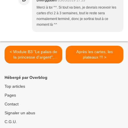
Dvergguden
05/05/2019 17:53
Merci à toi ^^. Si tout va bien, je devrais recevoir les
cartes d'ici 2 à 3 semaines, tout le reste sera
normalement terminé, donc je sortirai tout à ce
moment là ^^
< Module B3 "Le palais de
Après les cartes, les
la princesse d'argent",
plateaux !!! >
quelques photos.
Hébergé par Overblog
Top articles
Pages
Contact
Signaler un abus
C.G.U.