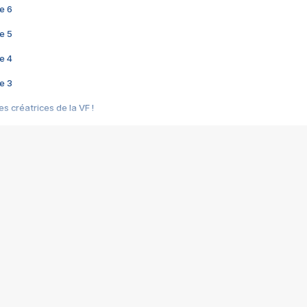
e 6
e 5
e 4
e 3
s créatrices de la VF !
e 2
e 1
e Mektoub My Love arrive enfin ! Rencontre avec Shaïn Boumedine et Sal
i : après Toni en famille
elle réalise le bouleversant Dites lui que je l'aime
ais ! Rencontre autour de Vie privée de Rebecca Zlotowski
 de Marguerite, Grave... Rencontre avec Ella Rumpf
 Les Rêveurs, un film intime sur la santé mentale