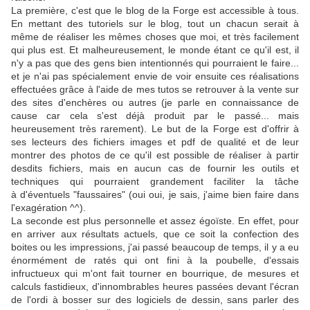
La première, c'est que le blog de la Forge est accessible à tous.
En mettant des tutoriels sur le blog, tout un chacun serait à
même de réaliser les mêmes choses que moi, et très facilement
qui plus est. Et malheureusement, le monde étant ce qu'il est, il
n'y a pas que des gens bien intentionnés qui pourraient le faire...
et je n'ai pas spécialement envie de voir ensuite ces réalisations
effectuées grâce à l'aide de mes tutos se retrouver à la vente sur
des sites d'enchères ou autres (je parle en connaissance de
cause car cela s'est déjà produit par le passé... mais
heureusement très rarement). Le but de la Forge est d'offrir à
ses lecteurs des fichiers images et pdf de qualité et de leur
montrer des photos de ce qu'il est possible de réaliser à partir
desdits fichiers, mais en aucun cas de fournir les outils et
techniques qui pourraient grandement faciliter la tâche
à d'éventuels "faussaires" (oui oui, je sais, j'aime bien faire dans
l'exagération ^^).
La seconde est plus personnelle et assez égoïste. En effet, pour
en arriver aux résultats actuels, que ce soit la confection des
boites ou les impressions, j'ai passé beaucoup de temps, il y a eu
énormément de ratés qui ont fini à la poubelle, d'essais
infructueux qui m'ont fait tourner en bourrique, de mesures et
calculs fastidieux, d'innombrables heures passées devant l'écran
de l'ordi à bosser sur des logiciels de dessin, sans parler des