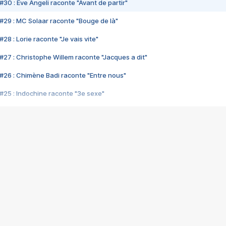
#30 : Eve Angeli raconte "Avant de partir"
#29 : MC Solaar raconte "Bouge de là"
28 : Lorie raconte "Je vais vite"
#27 : Christophe Willem raconte "Jacques a dit"
#26 : Chimène Badi raconte "Entre nous"
#25 : Indochine raconte "3e sexe"
#24 : Zaho raconte "C'est chelou"
#23 : Patrick Bruel raconte "Au café des délices"
#22 : Kyo raconte "Le chemin"
#21 : Nolwenn Leroy raconte "Cassé"
#20 : Patrick Hernandez raconte "Born to be alive"
#19 : Lorie raconte "Près de moi"
#18 : Michael Jones raconte "A nos actes manqués" (avec Jean-Jacque