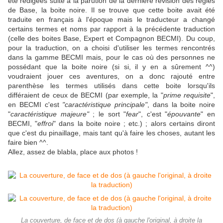
été rédigées suite à la parution de la dernière révision des règles
de Base, la boite noire. Il se trouve que cette boite avait été
traduite en français à l'époque mais le traducteur a changé
certains termes et noms par rapport à la précédente traduction
(celle des boites Base, Expert et Compagnon BECMI). Du coup,
pour la traduction, on a choisi d'utiliser les termes rencontrés
dans la gamme BECMI mais, pour le cas où des personnes ne
possédant que la boite noire (si si, il y en a sûrement ^^)
voudraient jouer ces aventures, on a donc rajouté entre
parenthèse les termes utilisés dans cette boite lorsqu'ils
différaient de ceux de BECMI (par exemple, la "
prime requisite
",
en BECMI c'est
"caractéristique principale"
, dans la boite noire
"
caractéristique majeure"
; le sort "
fear
", c'est "
épouvante
" en
BECMI, "
effroi
" dans la boite noire ; etc.) ; alors certains diront
que c'est du pinaillage, mais tant qu'à faire les choses, autant les
faire bien ^^.
Allez, assez de blabla, place aux photos !
La couverture, de face et de dos (à gauche l'original, à droite la