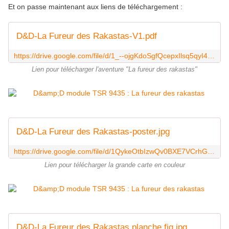
Et on passe maintenant aux liens de téléchargement :
D&D-La Fureur des Rakastas-V1.pdf
https://drive.google.com/file/d/1_--ojgKdoSgfQcepxIlsq5qyI4UcYTem/view?usp=sharing
Lien pour télécharger l'aventure "La fureur des rakastas"
D&D-La Fureur des Rakastas-poster.jpg
https://drive.google.com/file/d/1QykeOtbIzwQv0BXE7VCrhGw2_iu1ylsO/view?usp=sharing
Lien pour télécharger la grande carte en couleur
D&D-La Fureur des Rakastas planche fig.jpg