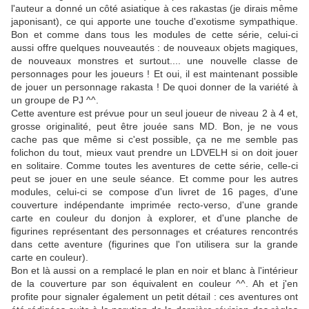
l'auteur a donné un côté asiatique à ces rakastas (je dirais même
japonisant), ce qui apporte une touche d'exotisme sympathique.
Bon et comme dans tous les modules de cette série, celui-ci
aussi offre quelques nouveautés : de nouveaux objets magiques,
de nouveaux monstres et surtout.... une nouvelle classe de
personnages pour les joueurs ! Et oui, il est maintenant possible
de jouer un personnage rakasta ! De quoi donner de la variété à
un groupe de PJ ^^.
Cette aventure est prévue pour un seul joueur de niveau 2 à 4 et,
grosse originalité, peut être jouée sans MD. Bon, je ne vous
cache pas que même si c'est possible, ça ne me semble pas
folichon du tout, mieux vaut prendre un LDVELH si on doit jouer
en solitaire. Comme toutes les aventures de cette série, celle-ci
peut se jouer en une seule séance. Et comme pour les autres
modules, celui-ci se compose d'un livret de 16 pages, d'une
couverture indépendante imprimée recto-verso, d'une grande
carte en couleur du donjon à explorer, et d'une planche de
figurines représentant des personnages et créatures rencontrés
dans cette aventure (figurines que l'on utilisera sur la grande
carte en couleur).
Bon et là aussi on a remplacé le plan en noir et blanc à l'intérieur
de la couverture par son équivalent en couleur ^^. Ah et j'en
profite pour signaler également un petit détail : ces aventures ont