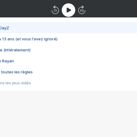
 DayZ
 a 13 ans (et vous l'avez ignoré)
e (littéralement)
im Rayan
 toutes les règles
s les jeux vidéo
us choquant de Rockstar ? - Le scandale BULLY
e plus moche de Steam
du RÊVE tourne au CAUCHEMAR
pendant 8 heures