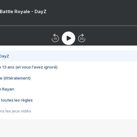
 Battle Royale - DayZ
 DayZ
 a 13 ans (et vous l'avez ignoré)
e (littéralement)
im Rayan
 toutes les règles
s les jeux vidéo
us choquant de Rockstar ? - Le scandale BULLY
e plus moche de Steam